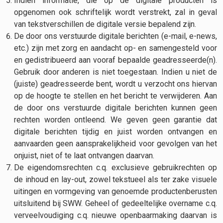
Indien informatie, die op de digitale producten is
opgenomen ook schriftelijk wordt verstrekt, zal in geval
van tekstverschillen de digitale versie bepalend zijn.
De door ons verstuurde digitale berichten (e-mail, e-news,
etc.) zijn met zorg en aandacht op- en samengesteld voor
en gedistribueerd aan vooraf bepaalde geadresseerde(n).
Gebruik door anderen is niet toegestaan. Indien u niet de
(juiste) geadresseerde bent, wordt u verzocht ons hiervan
op de hoogte te stellen en het bericht te verwijderen. Aan
de door ons verstuurde digitale berichten kunnen geen
rechten worden ontleend. We geven geen garantie dat
digitale berichten tijdig en juist worden ontvangen en
aanvaarden geen aansprakelijkheid voor gevolgen van het
onjuist, niet of te laat ontvangen daarvan.
De eigendomsrechten c.q. exclusieve gebruikrechten op
de inhoud en lay-out, zowel tekstueel als ter zake visuele
uitingen en vormgeving van genoemde productenberusten
uitsluitend bij SWW. Geheel of gedeeltelijke overname c.q.
verveelvoudiging c.q. nieuwe openbaarmaking daarvan is