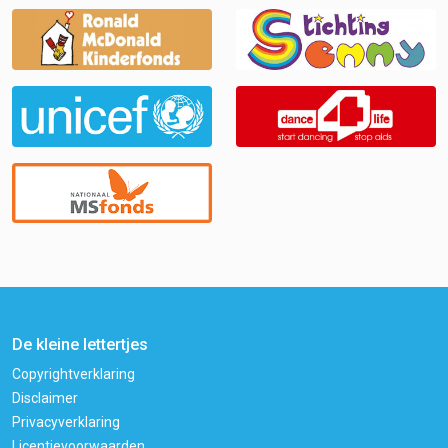
De kleine lettertjes
Copyrightverklaring
Disclaimer
Privacyverklaring
Licentievoorwaarden