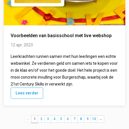
Voorbeelden van basisschool met live webshop
12 apr. 2023
Leerkrachten runnen samen met hun leerlingen een echte
webwinkel. Ze verdienen geld om samen iets te kopen voor
in de klas en/of voor het goede doel. Het hele project is een
mooi concrete invulling voor Burgerschap, waarbij ook de
21st Century Skills in verwerkt zijn.
Lees verder
←
1
2
3
4
5
6
7
8
9
10
→