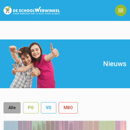
Nieuws
Alle
PO
VO
MBO