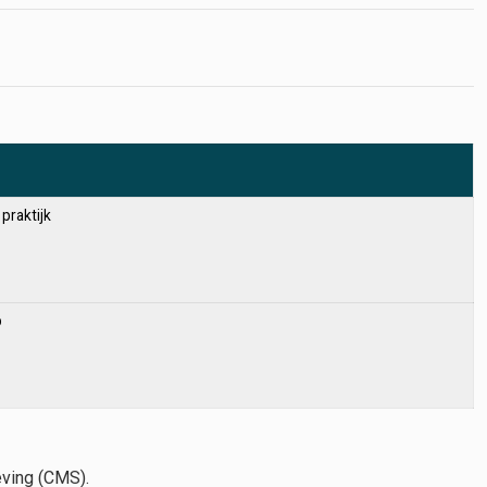
praktijk
p
eving (CMS).