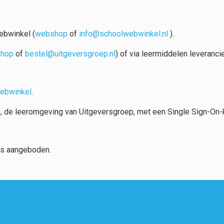
ebwinkel (
webshop
of
info@schoolwebwinkel.nl
).
hop
of
bestel@uitgeversgroep.nl
) of via leermiddelen leveranci
ebwinkel
.
n
, de leeromgeving van Uitgeversgroep, met een Single Sign-On
os aangeboden.