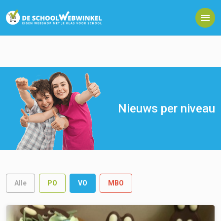
Nieuws per niveau
Alle
PO
VO
MBO