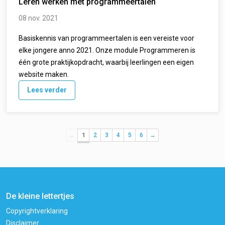
Leren werken met programmeertalen
08 nov. 2021
Basiskennis van programmeertalen is een vereiste voor
elke jongere anno 2021. Onze module Programmeren is
één grote praktijkopdracht, waarbij leerlingen een eigen
website maken.
Lees verder
←
1
2
3
4
5
6
→
De kleine lettertjes
Copyrightverklaring
Disclaimer