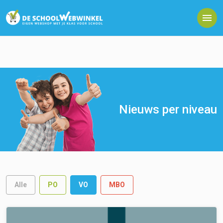
Nieuws per niveau
Alle
PO
VO
MBO