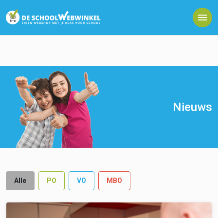
Nieuws
Alle
PO
VO
MBO