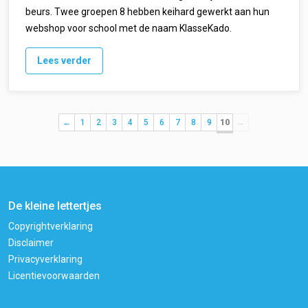
beurs. Twee groepen 8 hebben keihard gewerkt aan hun
webshop voor school met de naam KlasseKado.
Lees verder
←
1
2
3
4
5
6
7
8
9
10
→
De kleine lettertjes
Copyrightverklaring
Disclaimer
Privacyverklaring
Licentievoorwaarden