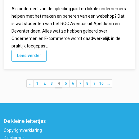
Als onderdeel van de opleiding juist nu lokale ondernemers
helpen met het maken en beheren van een webshop? Dat
is wat studenten van het ROC Aventus uit Apeldoorn en
Deventer doen. Alles wat ze hebben geleerd over
Ondernemen en E-commerce wordt daadwerkelijk in de
praktijk toegepast.
Lees verder
←
1
2
3
4
5
6
7
8
9
10
→
De kleine lettertjes
Copyrightverklaring
Disclaimer