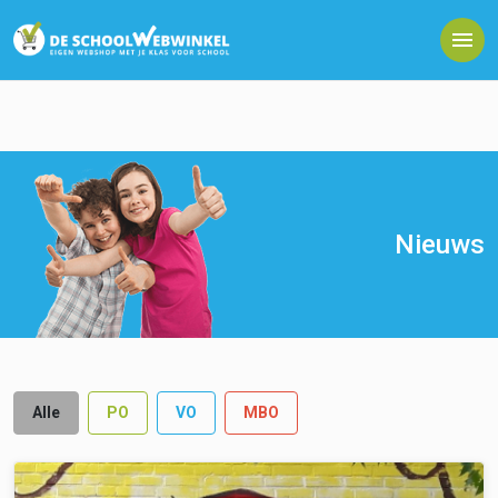
Nieuws
Alle
PO
VO
MBO