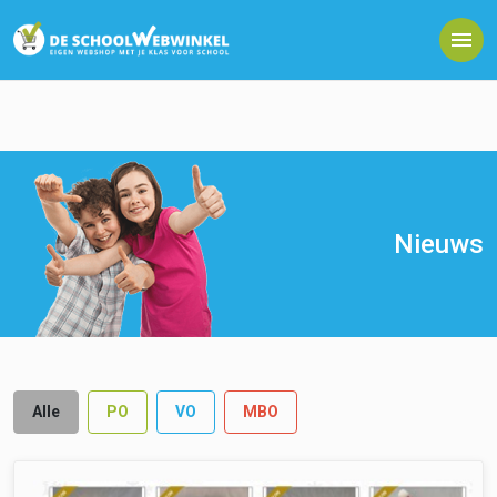
Nieuws
Alle
PO
VO
MBO