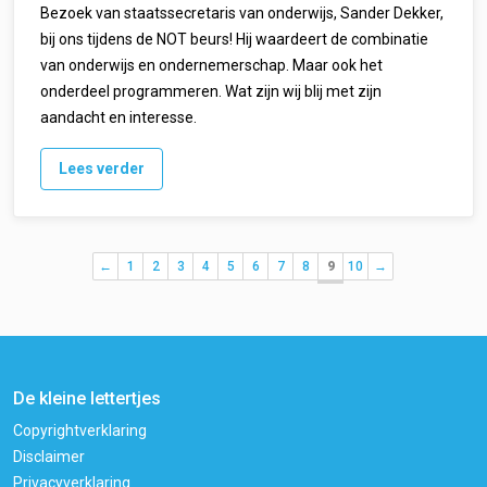
Bezoek van staatssecretaris van onderwijs, Sander Dekker,
bij ons tijdens de NOT beurs! Hij waardeert de combinatie
van onderwijs en ondernemerschap. Maar ook het
onderdeel programmeren. Wat zijn wij blij met zijn
aandacht en interesse.
Lees verder
←
1
2
3
4
5
6
7
8
9
10
→
De kleine lettertjes
Copyrightverklaring
Disclaimer
Privacyverklaring